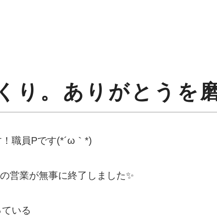
くり。ありがとうを
員Pです(*´ω｀*)
間の営業が無事に終了しました✨
っている