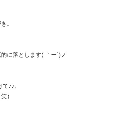
磨き。
に落とします( ｀ー´)ノ
て♪♪、
（笑）