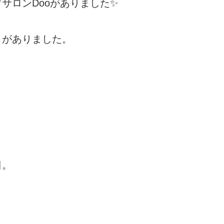
サロンDooがありました✨
とがありました。
。
日。