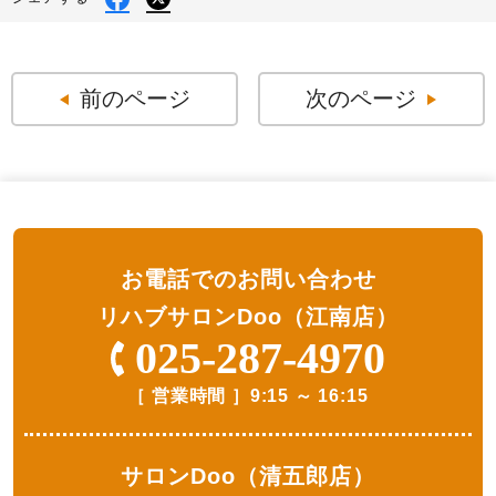
X
で
で
シ
シ
ェ
ェ
ア
ア
す
す
前のページ
次のページ
る
る
お電話でのお問い合わせ
リハブサロンDoo（江南店）
025-287-4970
［ 営業時間 ］
9:15 ～ 16:15
サロンDoo（清五郎店）