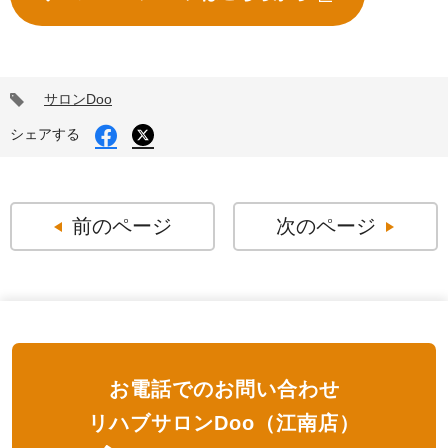
タ
サロンDoo
グ
Facebook
シェアする
X
で
で
シ
シ
ェ
ェ
ア
ア
す
す
前のページ
次のページ
る
る
お電話でのお問い合わせ
リハブサロンDoo（江南店）